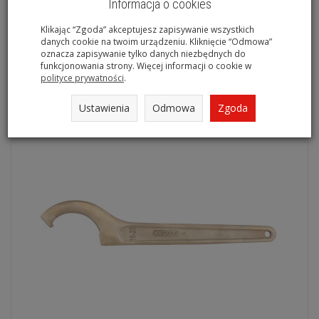
Informacja o cookies
Nieiskrzący klucz hakowy 32 -75mm BRONZE KS TOOLS
Klikając “Zgoda” akceptujesz zapisywanie wszystkich
963.8207
danych cookie na twoim urządzeniu. Kliknięcie “Odmowa”
oznacza zapisywanie tylko danych niezbędnych do
Na magazynie
funkcjonowania strony. Więcej informacji o cookie w
polityce prywatności
.
Ustawienia
Odmowa
Zgoda