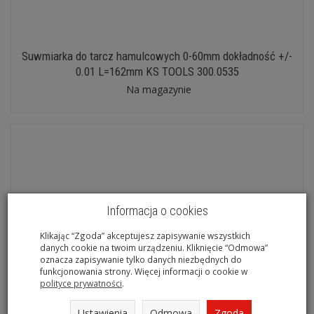
Suwmiarka do tarcz hamulcowych 0-60mm dokładność +/-
0.01 L=162mm KS TOOLS 300.0535
Na magazynie
Informacja o cookies
Klikając “Zgoda” akceptujesz zapisywanie wszystkich
danych cookie na twoim urządzeniu. Kliknięcie “Odmowa”
oznacza zapisywanie tylko danych niezbędnych do
funkcjonowania strony. Więcej informacji o cookie w
polityce prywatności
.
Ustawienia
Odmowa
Zgoda