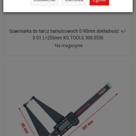
Suwmiarka do tarcz hamulcowych 0-90mm dokładność +/-
0.01 L=255mm KS TOOLS 300.0536
Na magazynie