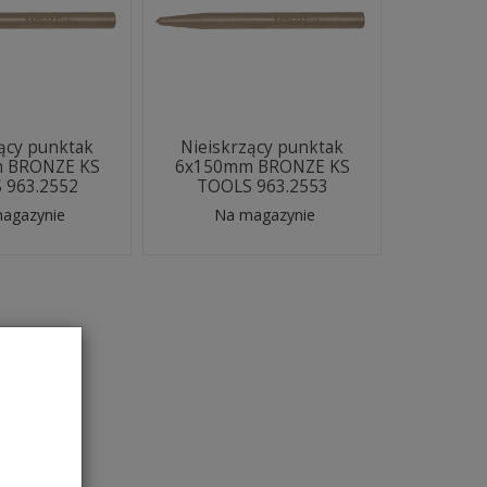
ący punktak
Nieiskrzący punktak
 BRONZE KS
6x150mm BRONZE KS
 963.2552
TOOLS 963.2553
agazynie
Na magazynie