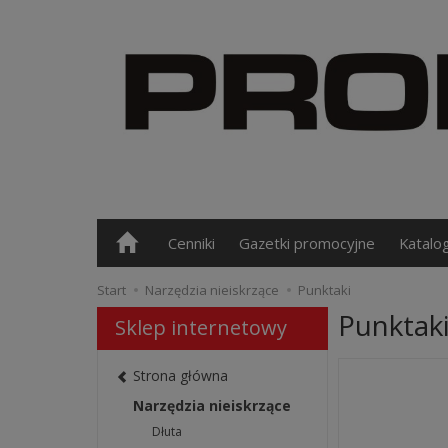
Cenniki
Gazetki promocyjne
Katalo
Start
Narzędzia nieiskrzące
Punktaki
Punktak
Sklep internetowy
Strona główna
Narzędzia nieiskrzące
Dłuta