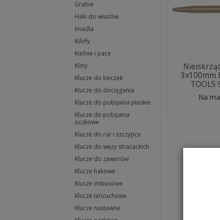
Grabie
Haki do włazów
Imadła
Kilofy
Kielnie i pace
Nieiskrzą
Kliny
3x100mm 
Klucze do beczek
TOOLS 
Klucze do dociągania
Na ma
Klucze do pobijania płaskie
Klucze do pobijania
oczkowe
Klucze do rur i szczypce
Klucze do węży strażackich
Klucze do zaworów
Klucze hakowe
Klucze imbusowe
Klucze łańcuchowe
Klucze nastawne