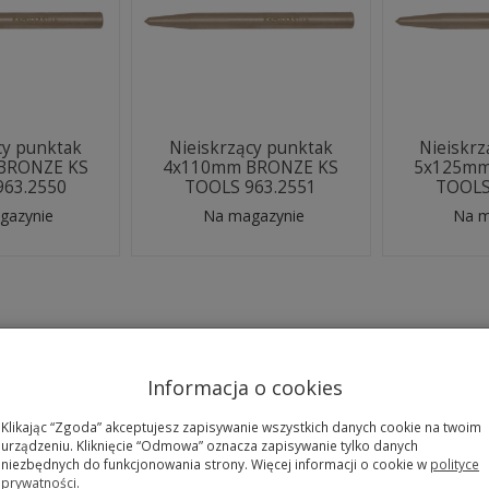
cy punktak
Nieiskrzący punktak
Nieiskrz
BRONZE KS
4x110mm BRONZE KS
5x125mm
963.2550
TOOLS 963.2551
TOOLS
gazynie
Na magazynie
Na m
Informacja o cookies
Klikając “Zgoda” akceptujesz zapisywanie wszystkich danych cookie na twoim
urządzeniu. Kliknięcie “Odmowa” oznacza zapisywanie tylko danych
niezbędnych do funkcjonowania strony. Więcej informacji o cookie w
polityce
prywatności
.