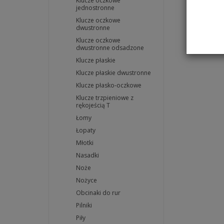
Klucze oczkowe
jednostronne
Klucze oczkowe
dwustronne
Klucze oczkowe
dwustronne odsadzone
Klucze płaskie
Klucze płaskie dwustronne
Klucze płasko-oczkowe
Klucze trzpieniowe z
rękojeścią T
Łomy
Łopaty
Młotki
Nasadki
Noże
Nożyce
Obcinaki do rur
Pilniki
Piły