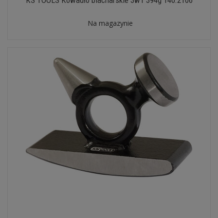
KS TOOLS Kowadło blacharskie 3w1 394g 140.2106
Na magazynie