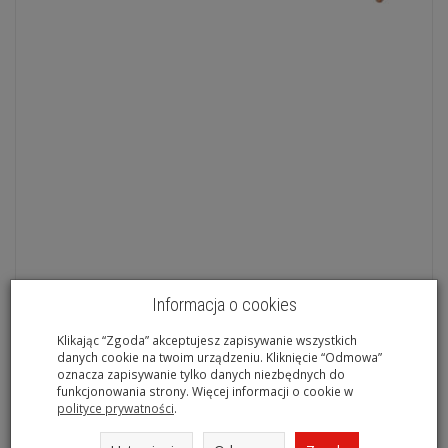
Informacja o cookies
KS TOOLS Gwoździe wspawowane 2x50mm, miedziowane,
Klikając “Zgoda” akceptujesz zapisywanie wszystkich
danych cookie na twoim urządzeniu. Kliknięcie “Odmowa”
500 szt.. 500.8571
oznacza zapisywanie tylko danych niezbędnych do
Na magazynie
funkcjonowania strony. Więcej informacji o cookie w
polityce prywatności
.