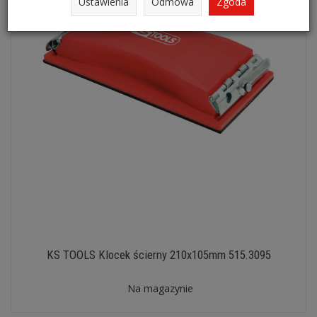
Ustawienia
Odmowa
Zgoda
KS TOOLS Klocek ścierny 210x105mm 515.3095
Na magazynie