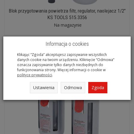
Blok przygotowania powietrza filtr, regulator, naolejacz 1/2"
KS TOOLS 515.3356
Na magazynie
Informacja o cookies
Klikając “Zgoda” akceptujesz zapisywanie wszystkich
danych cookie na twoim urządzeniu. Kliknięcie “Odmowa”
oznacza zapisywanie tylko danych niezbędnych do
funkcjonowania strony. Więcej informacji o cookie w
polityce prywatności
.
Ustawienia
Odmowa
Zgoda