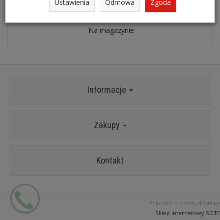
Ustawienia
Odmowa
Zgoda
Pneumatyczny odkurzacz KS TOOLS 515.5090
Na magazynie
Informacje
Zakupy
Kontakt
*) brutto +
koszty dostawy
Sklep internetowy SOTE