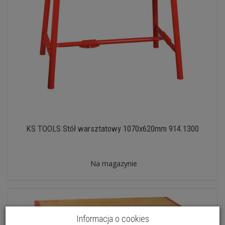
KS TOOLS Stół warsztatowy 1070x620mm 914.1300
Na magazynie
Informacja o cookies