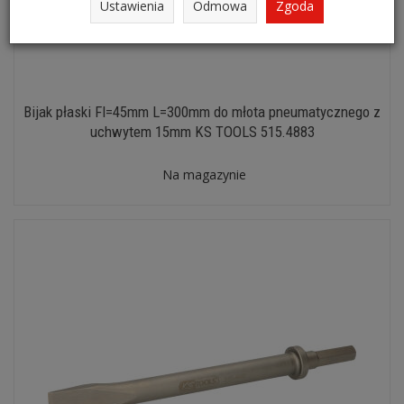
Ustawienia
Odmowa
Zgoda
Bijak płaski FI=45mm L=300mm do młota pneumatycznego z
uchwytem 15mm KS TOOLS 515.4883
Na magazynie