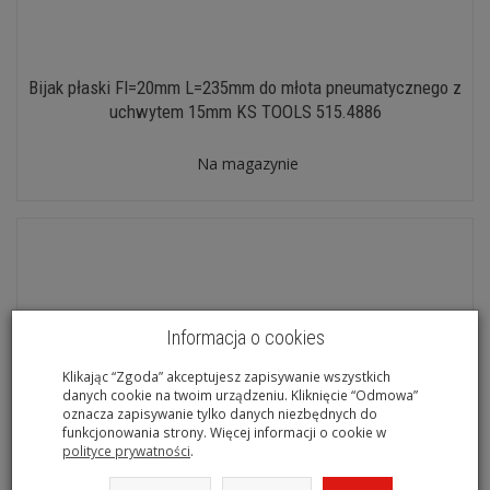
Bijak płaski FI=20mm L=235mm do młota pneumatycznego z
uchwytem 15mm KS TOOLS 515.4886
Na magazynie
Informacja o cookies
Klikając “Zgoda” akceptujesz zapisywanie wszystkich
danych cookie na twoim urządzeniu. Kliknięcie “Odmowa”
oznacza zapisywanie tylko danych niezbędnych do
funkcjonowania strony. Więcej informacji o cookie w
polityce prywatności
.