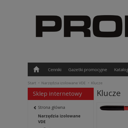
Cenniki
Gazetki promocyjne
Katalo
Start
Narzędzia izolowane VDE
Klucze
Klucze
Sklep internetowy
Strona główna
Narzędzia izolowane
VDE