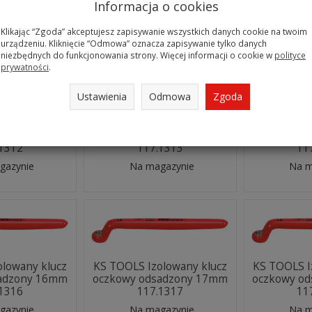
.1253
117.1254
11
Informacja o cookies
gazynie
Na magazynie
Na m
Klikając “Zgoda” akceptujesz zapisywanie wszystkich danych cookie na twoim
urządzeniu. Kliknięcie “Odmowa” oznacza zapisywanie tylko danych
niezbędnych do funkcjonowania strony. Więcej informacji o cookie w
polityce
prywatności
.
Ustawienia
Odmowa
Zgoda
olowany klucz
KS TOOLS Izolowany klucz
KS TOOLS I
sadzony 12mm
oczkowy odsadzony 13mm
oczkowy o
.1312
117.1313
11
gazynie
Na magazynie
Na m
olowany klucz
KS TOOLS Izolowany klucz
KS TOOLS I
sadzony 16mm
oczkowy odsadzony 17mm
oczkowy o
.1316
117.1317
11
gazynie
Na magazynie
Na m