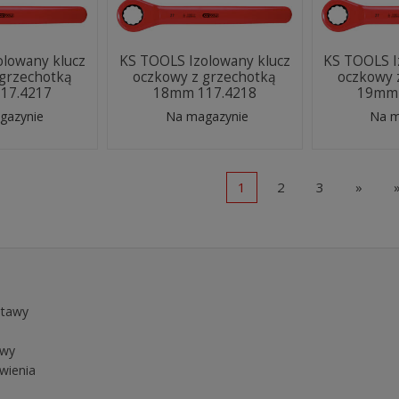
olowany klucz
KS TOOLS Izolowany klucz
KS TOOLS I
 grzechotką
oczkowy z grzechotką
oczkowy 
17.4217
18mm 117.4218
19mm 
gazynie
Na magazynie
Na m
1
2
3
»
stawy
owy
wienia