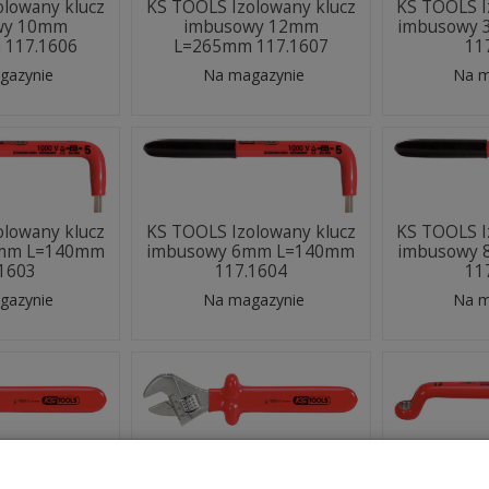
olowany klucz
KS TOOLS Izolowany klucz
KS TOOLS I
wy 10mm
imbusowy 12mm
imbusowy
 117.1606
L=265mm 117.1607
11
gazynie
Na magazynie
Na m
olowany klucz
KS TOOLS Izolowany klucz
KS TOOLS I
5mm L=140mm
imbusowy 6mm L=140mm
imbusowy
.1603
117.1604
11
gazynie
Na magazynie
Na m
olowany klucz
KS TOOLS Izolowany klucz
KS TOOLS I
0mm L=250mm
nastawny 34mm L=300mm
oczkowy o