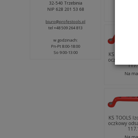
117
32-540 Trzebinia
NIP 628 201 53 68
Na ma
biuro@profestools.pl
tel +48 509 264 813
w godzinach:
Pn-Pt 8:00-18:00
So 9:00-13:00
KS TOOLS Iz
oczkowy od
117
Na ma
KS TOOLS Iz
oczkowy od
117
Na ma