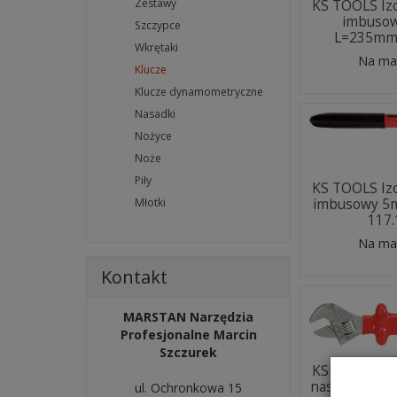
Zestawy
KS TOOLS Iz
imbuso
Szczypce
L=235mm
Wkrętaki
Na ma
Klucze
Klucze dynamometryczne
Nasadki
Nożyce
Noże
Piły
KS TOOLS Iz
imbusowy 
Młotki
117
Na ma
Kontakt
MARSTAN Narzędzia
Profesjonalne Marcin
Szczurek
KS TOOLS Iz
nastawny 3
ul. Ochronkowa 15