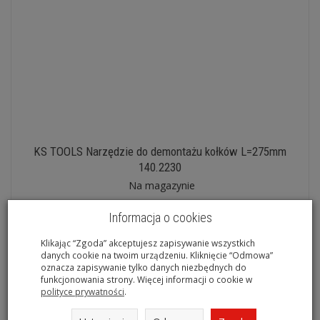
KS TOOLS Narzędzie do demontażu kołków L=275mm
140.2230
Na magazynie
Informacja o cookies
Klikając “Zgoda” akceptujesz zapisywanie wszystkich
danych cookie na twoim urządzeniu. Kliknięcie “Odmowa”
oznacza zapisywanie tylko danych niezbędnych do
funkcjonowania strony. Więcej informacji o cookie w
polityce prywatności
.