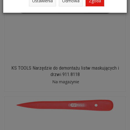
Ustawienia
Odmowa
Zgoda
KS TOOLS Narzędzie do demontażu listw maskujących i
drzwi 911.8118
Na magazynie