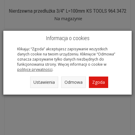
Nierdzewna przedłużka 3/4" L=100mm KS TOOLS 964.3472
Na magazynie
Informacja o cookies
Klikając “Zgoda” akceptujesz zapisywanie wszystkich
danych cookie na twoim urządzeniu. Kliknięcie “Odmowa”
oznacza zapisywanie tylko danych niezbędnych do
funkcjonowania strony. Więcej informacji o cookie w
polityce prywatności
.
Ustawienia
Odmowa
Zgoda