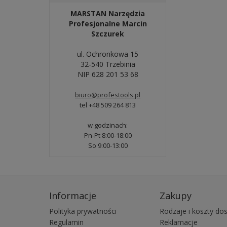
MARSTAN Narzędzia
Profesjonalne Marcin
Szczurek
ul. Ochronkowa 15
32-540 Trzebinia
NIP 628 201 53 68
biuro@profestools.pl
tel +48 509 264 813
w godzinach:
Pn-Pt 8:00-18:00
So 9:00-13:00
Informacje
Zakupy
Polityka prywatności
Rodzaje i koszty do
Regulamin
Reklamacje