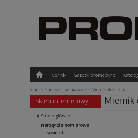
Cenniki
Gazetki promocyjne
Katalo
Start
Narzędzia pomiarowe
Miernik elektrolitu
Miernik 
Sklep internetowy
Strona główna
Narzędzia pomiarowe
Suwmiarki