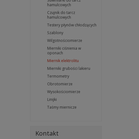
Suwmiarki do tarcz
hamulcowych
Czujnik do tarcz
hamulcowych
Testery płynów chłodzących
Szablony
Wilgotnościomierze
Mierniki ciśnienia w
oponach
Miernik elektrolitu
Mierniki grubości lakieru
Termometry
Obrotomierze
Wysokościomierze
Linijki
Taśmy miernicze
Kontakt