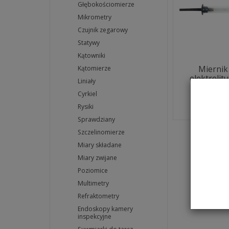
Głębokościomierze
Mikrometry
Czujnik zegarowy
Statywy
Kątowniki
Miernik
Kątomierze
elektroli
Liniały
550
Cyrkiel
Na ma
Rysiki
Sprawdziany
Szczelinomierze
Miary składane
Miary zwijane
Poziomice
Multimetry
Refraktometry
Endoskopy kamery
inspekcyjne