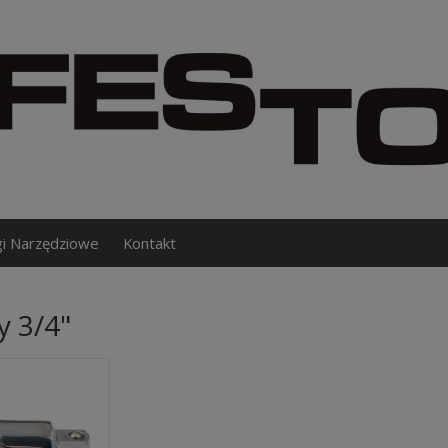
gi Narzędziowe
Kontakt
y 3/4"