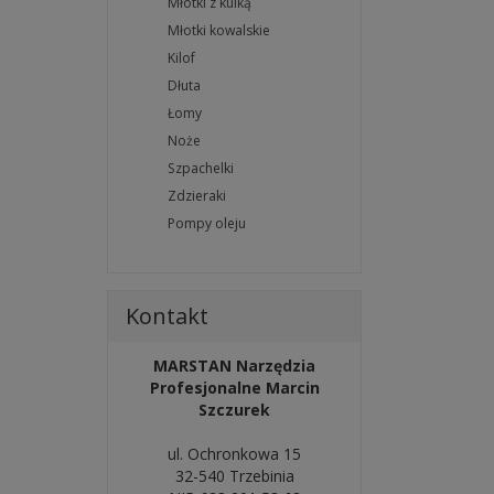
Młotki z kulką
Młotki kowalskie
Kilof
Dłuta
Łomy
Noże
Szpachelki
Zdzieraki
Pompy oleju
Kontakt
MARSTAN Narzędzia
Profesjonalne Marcin
Szczurek
ul. Ochronkowa 15
32-540 Trzebinia