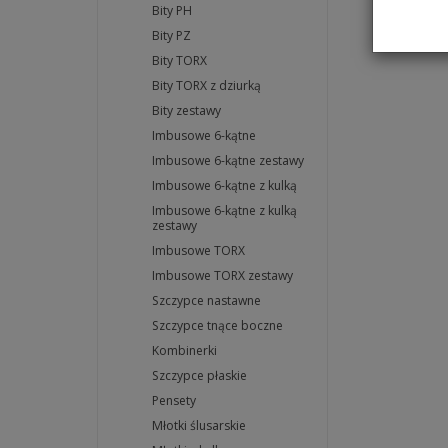
Bity PH
Bity PZ
Bity TORX
Bity TORX z dziurką
Bity zestawy
Imbusowe 6-kątne
Imbusowe 6-kątne zestawy
Imbusowe 6-kątne z kulką
Imbusowe 6-kątne z kulką
zestawy
Imbusowe TORX
Imbusowe TORX zestawy
Szczypce nastawne
Szczypce tnące boczne
Kombinerki
Szczypce płaskie
Pensety
Młotki ślusarskie