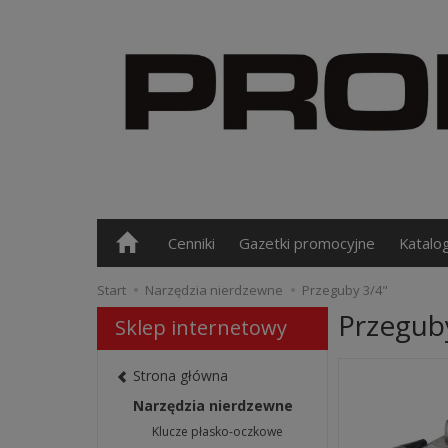
Cenniki
Gazetki promocyjne
Katalo
Start
Narzędzia nierdzewne
Przeguby 3/4"
Przegub
Sklep internetowy
Strona główna
Narzędzia nierdzewne
Klucze płasko-oczkowe