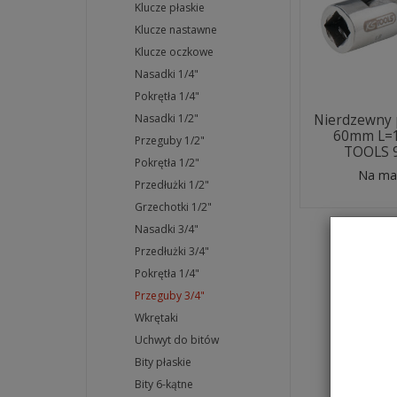
Klucze płaskie
Klucze nastawne
Klucze oczkowe
Nasadki 1/4"
Pokrętła 1/4"
Nierdzewny 
Nasadki 1/2"
60mm L=
Przeguby 1/2"
TOOLS 
Pokrętła 1/2"
Na ma
Przedłużki 1/2"
Grzechotki 1/2"
Nasadki 3/4"
Przedłużki 3/4"
Pokrętła 1/4"
Przeguby 3/4"
Wkrętaki
Uchwyt do bitów
Bity płaskie
Bity 6-kątne