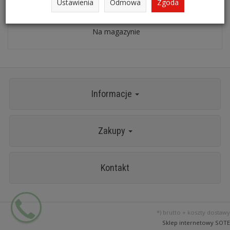
Ustawienia
Odmowa
Zgoda
Pistolet do piaskowania KS TOOLS 515.1909
Na magazynie
Informacje
Zakupy
Kontakt
*) brutto +
koszty dostawy
Sklep internetowy SOTE