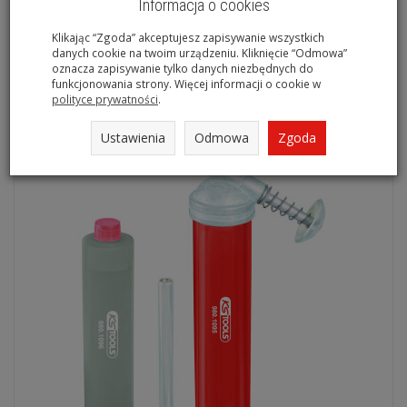
Informacja o cookies
Pneumatyczne urządzenie do montażu osłon przegubów KS
Klikając “Zgoda” akceptujesz zapisywanie wszystkich
TOOLS 515.3100
danych cookie na twoim urządzeniu. Kliknięcie “Odmowa”
oznacza zapisywanie tylko danych niezbędnych do
Na magazynie
funkcjonowania strony. Więcej informacji o cookie w
polityce prywatności
.
Ustawienia
Odmowa
Zgoda