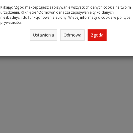
Klikając “Zgoda” akceptujesz zapisywanie wszystkich danych cookie na twoim
staw pilników
urządzeniu. Kliknięcie “Odmowa” oznacza zapisywanie tylko danych
owych 5sz.
niezbędnych do funkcjonowania strony. Więcej informacji o cookie w
polityce
.3000
prywatności
.
gazynie
Ustawienia
Odmowa
Zgoda