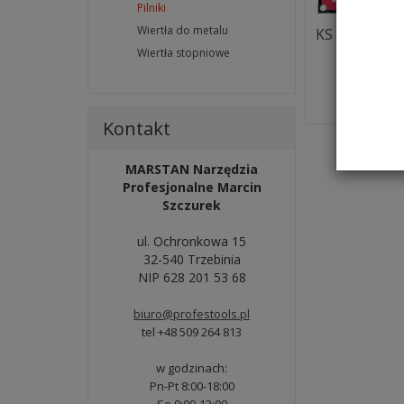
Pilniki
Wiertła do metalu
KS TOOLS Ze
warsztat
Wiertła stopniowe
140
Na ma
Kontakt
MARSTAN Narzędzia
Profesjonalne Marcin
Szczurek
ul. Ochronkowa 15
32-540 Trzebinia
NIP 628 201 53 68
biuro@profestools.pl
tel +48 509 264 813
w godzinach:
Pn-Pt 8:00-18:00