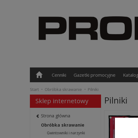
Cenniki
Gazetki promocyjne
Katalo
Start
Obróbka skrawanie
Pilniki
Pilniki
Sklep internetowy
Strona główna
Obróbka skrawanie
Gwintowniki i narzynki